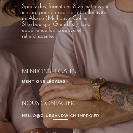
Spectacles, formations & animations sur-
mesure pour entreprises et collectivités
en Alsace (Mulhouse, Colmar,
Strasbourg et Grand Est). Une
expérience fun, créative et
rafraîchissante.
MENTIONS LÉGALES
MENTIONS LÉGALES
NOUS CONTACTER
HELLO@CLUBSANDWICH-IMPRO.FR