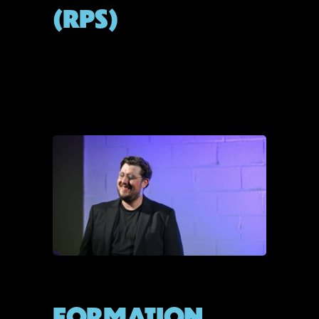
(RPS)
By
Admin
septembre 19, 2025
READ MORE
BLOG
FORMATION