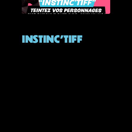
STAGE
INSTINC’TIFF
By
Admin
septembre 19, 2025
READ MORE