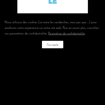
LE
…
Nous utilisons des cookies (on aime les sandwiches, mais pas que...) pour
améliorer votre expérience sur notre site web. Pour en savoir plus, consultez
nos paramètres de confidentialité.
Paramètres de confidentialité
.
J'accepte
BLOG
THÉÂTRE FORUM